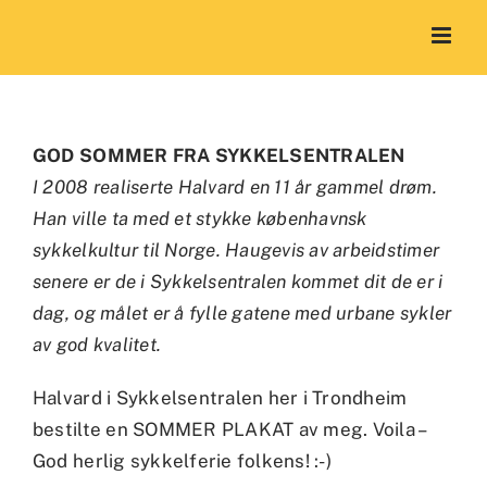
Skip
to
content
GOD SOMMER FRA SYKKELSENTRALEN
I 2008 realiserte Halvard en 11 år gammel drøm.
Han ville ta med et stykke københavnsk
sykkelkultur til Norge. Haugevis av arbeidstimer
senere er de i Sykkelsentralen kommet dit de er i
dag, og målet er å fylle gatene med urbane sykler
av god kvalitet.
Halvard i Sykkelsentralen her i Trondheim
bestilte en SOMMER PLAKAT av meg. Voila –
God herlig sykkelferie folkens! :-)