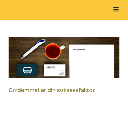
Skip
to
content
Omdømmet er din suksessfaktor